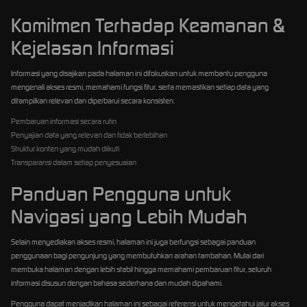
Komitmen Terhadap Keamanan &
Kejelasan Informasi
Informasi yang disajikan pada halaman ini difokuskan untuk membantu pengguna
mengenali akses resmi, memahami fungsi fitur, serta memastikan setiap data yang
ditampilkan relevan dan diperbarui secara konsisten.
Pembaruan informasi secara rutin
Penyajian data yang relevan dan tidak berlebihan
Struktur konten yang mudah diikuti
Transparansi dalam setiap penyesuaian
Panduan Pengguna untuk
Navigasi yang Lebih Mudah
Selain menyediakan akses resmi, halaman ini juga berfungsi sebagai panduan
penggunaan bagi pengunjung yang membutuhkan arahan tambahan. Mulai dari
membuka halaman dengan lebih stabil hingga memahami pembaruan fitur, seluruh
informasi disusun dengan bahasa sederhana dan mudah dipahami.
Pengguna dapat menjadikan halaman ini sebagai referensi untuk mengetahui jalur akses