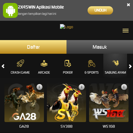
×
2X45WIN Aplikasi Mobile
UNDUH
Jangan tampilkan lagi hari ini
Daftar
Masuk
AGA
CRASH GAME
ARCADE
POKER
E-SPORTS
SABUNG AYAM
i
i
i
GA28
SV388
WS168