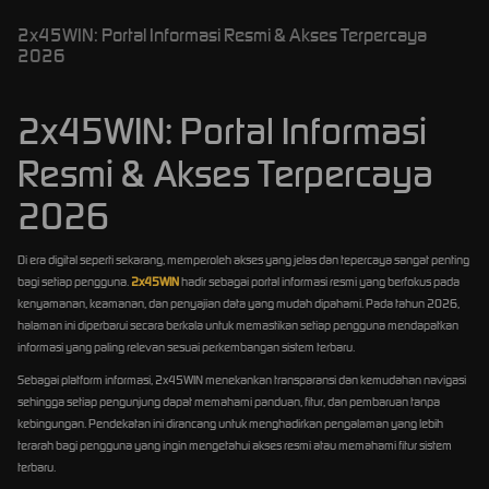
2x45WIN: Portal Informasi Resmi & Akses Terpercaya
2026
2x45WIN: Portal Informasi
Resmi & Akses Terpercaya
2026
Di era digital seperti sekarang, memperoleh akses yang jelas dan tepercaya sangat penting
bagi setiap pengguna.
2x45WIN
hadir sebagai portal informasi resmi yang berfokus pada
kenyamanan, keamanan, dan penyajian data yang mudah dipahami. Pada tahun 2026,
halaman ini diperbarui secara berkala untuk memastikan setiap pengguna mendapatkan
informasi yang paling relevan sesuai perkembangan sistem terbaru.
Sebagai platform informasi, 2x45WIN menekankan transparansi dan kemudahan navigasi
sehingga setiap pengunjung dapat memahami panduan, fitur, dan pembaruan tanpa
kebingungan. Pendekatan ini dirancang untuk menghadirkan pengalaman yang lebih
terarah bagi pengguna yang ingin mengetahui akses resmi atau memahami fitur sistem
terbaru.