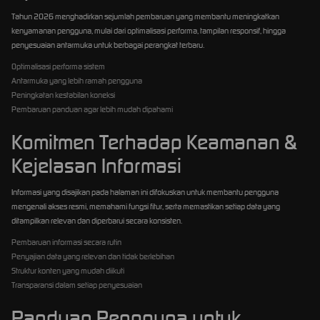
Tahun 2026 menghadirkan sejumlah pembaruan yang membantu meningkatkan
kenyamanan pengguna, mulai dari optimalisasi performa, tampilan responsif, hingga
penyesuaian antarmuka untuk berbagai perangkat terbaru.
Optimalisasi performa sistem
Antarmuka yang lebih ramah pengguna
Peningkatan kestabilan koneksi
Pembaruan panduan agar lebih mudah dipahami
Komitmen Terhadap Keamanan &
Kejelasan Informasi
Informasi yang disajikan pada halaman ini difokuskan untuk membantu pengguna
mengenali akses resmi, memahami fungsi fitur, serta memastikan setiap data yang
ditampilkan relevan dan diperbarui secara konsisten.
Pembaruan informasi secara rutin
Penyajian data yang relevan dan tidak berlebihan
Struktur konten yang mudah diikuti
Transparansi dalam setiap penyesuaian
Panduan Pengguna untuk