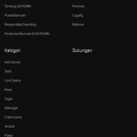
Tentang 2X45WIN
Promosi
Pusat Bantuan
Loyalty
Responsible Gambling
Referral
Peraturan Bermain Di 2X45WIN
Kategori
Dukungan
Hot Games
Slots
Live Casino
Race
Togel
Olahraga
Crash Game
Arcade
Poker