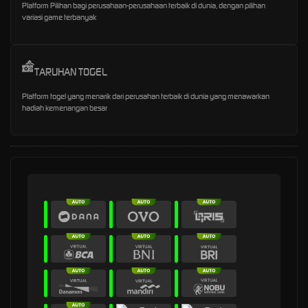
Platform Pilihan bagi perusahaan-perusahaan terbaik di dunia, dengan pilihan
variasi game terbanyak
TARUHAN TOGEL
Platform togel yang menarik dari perusahan terbaik di dunia yang menawarkan
hadiah kemenangan besar