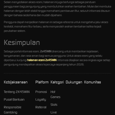
Selain menyediakan akses resmi, halaman ini juga berfungsi sebagai panduan
penggunaan bagi pengunjung yang membutuhkan arahan tambahan. Mulai dari membuka
halaman dengan lebih stabil hingga memahami pembaruan fitur, seluruh informasi disusun
dengan bahasa sederhana dan mudah dipahami.
Pengguna dapat menjadikan halaman ini sebagai referensi untuk mengetahui jalur akses
terstabil, memahami fitur terbaru, serta memperoleh arahan tambahan ketika terjadi
perubahan sistem.
Kesimpulan
Sebagai portal informasi resmi,
2x45WIN
dirancang untuk memberikan kejelasan,
kenyamanan, dan rasa aman bagi semua pengguna. Untuk akses resmi yang selalu
diperbarui, kunjungi
halaman resmi 2x45WIN
. Informasi disajikan secara ringkas agar setiap
pengunjung mendapatkan akses tepercaya sepanjang tahun 2026.
Kebijaksanaan
Platform
Kategori
Dukungan
Komunitas
Tentang 2X45WIN
Promosi
Hot
Games
Pusat Bantuan
Loyalty
Slots
Responsible
Referral
Gambling
Live