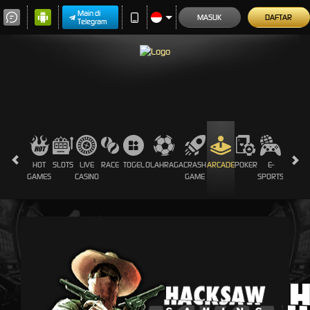
Main di
MASUK
DAFTAR
Telegram
HOT
SLOTS
LIVE
RACE
TOGEL
OLAHRAGA
CRASH
ARCADE
POKER
E-
SABUN
GAMES
CASINO
GAME
SPORTS
AYAM