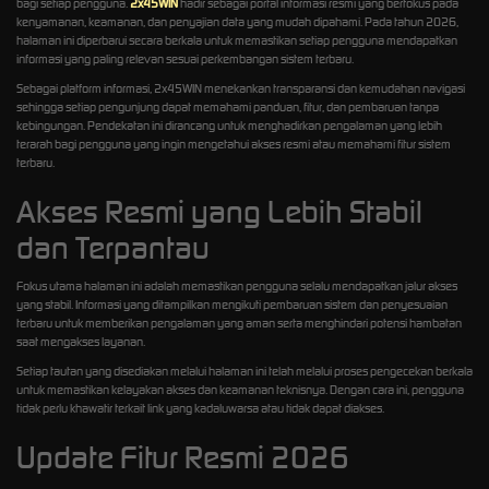
bagi setiap pengguna.
2x45WIN
hadir sebagai portal informasi resmi yang berfokus pada
kenyamanan, keamanan, dan penyajian data yang mudah dipahami. Pada tahun 2026,
halaman ini diperbarui secara berkala untuk memastikan setiap pengguna mendapatkan
informasi yang paling relevan sesuai perkembangan sistem terbaru.
Sebagai platform informasi, 2x45WIN menekankan transparansi dan kemudahan navigasi
sehingga setiap pengunjung dapat memahami panduan, fitur, dan pembaruan tanpa
kebingungan. Pendekatan ini dirancang untuk menghadirkan pengalaman yang lebih
terarah bagi pengguna yang ingin mengetahui akses resmi atau memahami fitur sistem
terbaru.
Akses Resmi yang Lebih Stabil
dan Terpantau
Fokus utama halaman ini adalah memastikan pengguna selalu mendapatkan jalur akses
yang stabil. Informasi yang ditampilkan mengikuti pembaruan sistem dan penyesuaian
terbaru untuk memberikan pengalaman yang aman serta menghindari potensi hambatan
saat mengakses layanan.
Setiap tautan yang disediakan melalui halaman ini telah melalui proses pengecekan berkala
untuk memastikan kelayakan akses dan keamanan teknisnya. Dengan cara ini, pengguna
tidak perlu khawatir terkait link yang kadaluwarsa atau tidak dapat diakses.
Update Fitur Resmi 2026