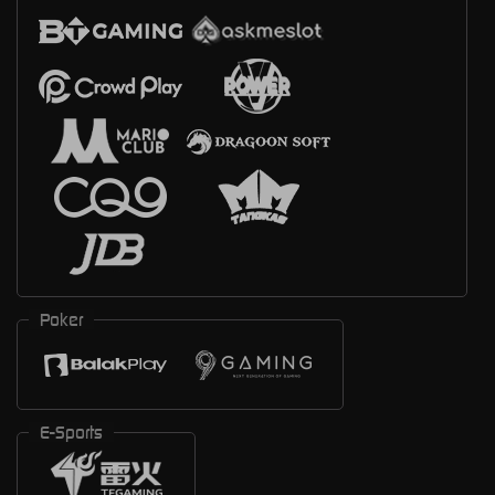
Poker
E-Sports