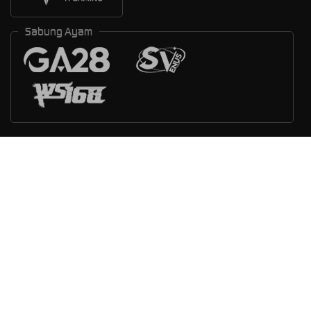
Sabung Ayam