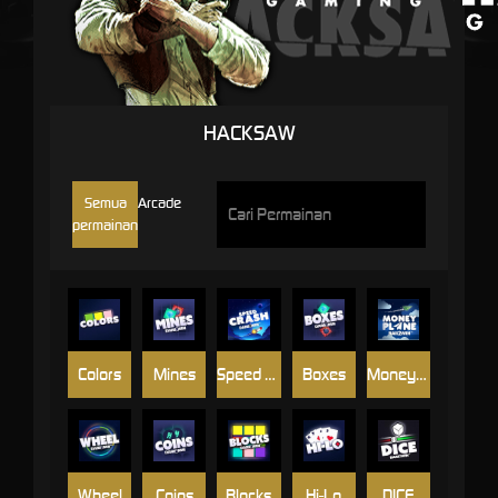
HACKSAW
Semua
Arcade
permainan
Colors
Mines
Speed Crash
Boxes
Moneyplane
Wheel
Coins
Blocks
Hi-Lo
DICE