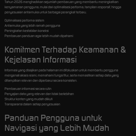
Tahun 2026 menghadirkan sejumlah pembaruan yang membantu meningkatkan
kenyamanan pengguna, mulai dari optimalisasi performa, tampilan responsif, hingga
penyesuaian antarmuka untuk berbagai perangkat terbaru.
Optimalisasi performa sistem
Antarmuka yang lebih ramah pengguna
Peningkatan kestabilan koneksi
Pembaruan panduan agar lebih mudah dipahami
Komitmen Terhadap Keamanan &
Kejelasan Informasi
Informasi yang disajikan pada halaman ini difokuskan untuk membantu pengguna
mengenali akses resmi, memahami fungsi fitur, serta memastikan setiap data yang
ditampilkan relevan dan diperbarui secara konsisten.
Pembaruan informasi secara rutin
Penyajian data yang relevan dan tidak berlebihan
Struktur konten yang mudah diikuti
Transparansi dalam setiap penyesuaian
Panduan Pengguna untuk
Navigasi yang Lebih Mudah