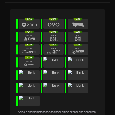
* Selama bank maintenance dan bank offline deposit dan penarikan