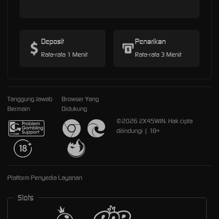
Deposit
Penarikan
Rata-rata 1 Menit
Rata-rata 3 Menit
Tanggung Jawab
Browser Yang
Bermain
Didukung
©2026 2X45WIN. Hak cipta
dilindungi | 18+
Platform Penyedia Layanan
Slots