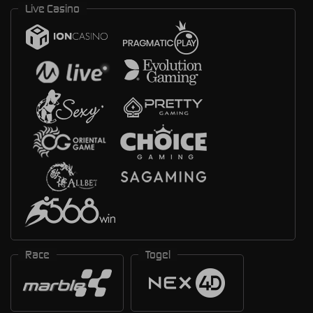
Live Casino
Race
Togel