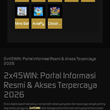
Mine Slot
AviaFly
Cricket Road
2x45WIN: Portal Informasi Resmi & Akses Terpercaya
2026
2x45WIN: Portal Informasi
Resmi & Akses Terpercaya
2026
Di era digital seperti sekarang, memperoleh akses yang jelas dan tepercaya sangat penting
bagi setiap pengguna.
2x45WIN
hadir sebagai portal informasi resmi yang berfokus pada