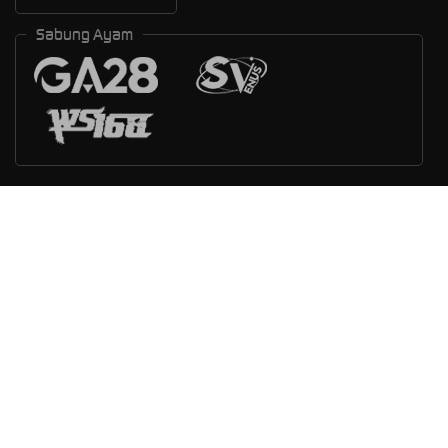
Sabung Ayam