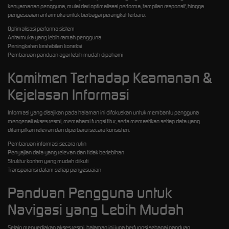
kenyamanan pengguna, mulai dari optimalisasi performa, tampilan responsif, hingga
penyesuaian antarmuka untuk berbagai perangkat terbaru.
Optimalisasi performa sistem
Antarmuka yang lebih ramah pengguna
Peningkatan kestabilan koneksi
Pembaruan panduan agar lebih mudah dipahami
Komitmen Terhadap Keamanan &
Kejelasan Informasi
Informasi yang disajikan pada halaman ini difokuskan untuk membantu pengguna
mengenali akses resmi, memahami fungsi fitur, serta memastikan setiap data yang
ditampilkan relevan dan diperbarui secara konsisten.
Pembaruan informasi secara rutin
Penyajian data yang relevan dan tidak berlebihan
Struktur konten yang mudah diikuti
Transparansi dalam setiap penyesuaian
Panduan Pengguna untuk
Navigasi yang Lebih Mudah
Selain menyediakan akses resmi, halaman ini juga berfungsi sebagai panduan