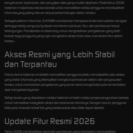
kenyamanan, keamanan, dan penyajian data yang mudah dipahami. Pada tahun 2026,
halaman ini diperbarui secara berkala untuk memastikan setiap pengguna mendapatkan
informasi yang paling relevan sesuai perkembangan sistem terbaru.
Sebagai platform informasi, 2x45WIN menekankan transparansi dan kemudahan navigasi
sehingga setiap pengunjung dapat memahami panduan, fitur, dan pembaruan tanpa
kebingungan. Pendekatan ini dirancang untuk menghadirkan pengalaman yang lebih
terarah bagi pengguna yang ingin mengetahui akses resmi atau memahami fitur sistem
terbaru.
Akses Resmi yang Lebih Stabil
dan Terpantau
Fokus utama halaman ini adalah memastikan pengguna selalu mendapatkan jalur akses
yang stabil. Informasi yang ditampilkan mengikuti pembaruan sistem dan penyesuaian
terbaru untuk memberikan pengalaman yang aman serta menghindari potensi hambatan
saat mengakses layanan.
Setiap tautan yang disediakan melalui halaman ini telah melalui proses pengecekan berkala
untuk memastikan kelayakan akses dan keamanan teknisnya. Dengan cara ini, pengguna
tidak perlu khawatir terkait link yang kadaluwarsa atau tidak dapat diakses.
Update Fitur Resmi 2026
Tahun 2026 menghadirkan sejumlah pembaruan yang membantu meningkatkan