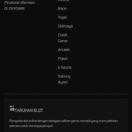
Peraturan Bermain
Di 2X45WIN
Race
Togel
Olahraga
Crash
Game
Arcade
Poker
E-Sports
Sabung
Ayam
TARUHAN SLOT
Penyedia slot online dengan beragam pilihan game menarik yang memudahkan
pemain untuk mencapai jackpot