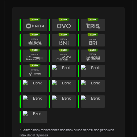
* Selama bank maintenance dan bank offline deposit dan penarikan
tidak dapat diproses