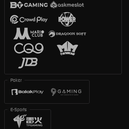
Poker
E-Sports