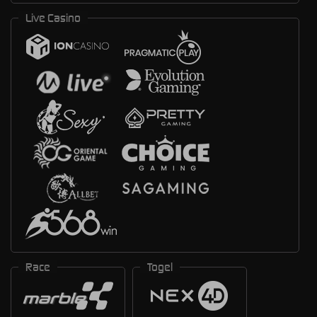
Live Casino
Race
Togel