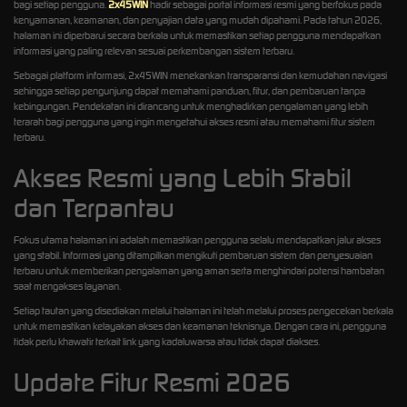
bagi setiap pengguna.
2x45WIN
hadir sebagai portal informasi resmi yang berfokus pada
kenyamanan, keamanan, dan penyajian data yang mudah dipahami. Pada tahun 2026,
halaman ini diperbarui secara berkala untuk memastikan setiap pengguna mendapatkan
informasi yang paling relevan sesuai perkembangan sistem terbaru.
Sebagai platform informasi, 2x45WIN menekankan transparansi dan kemudahan navigasi
sehingga setiap pengunjung dapat memahami panduan, fitur, dan pembaruan tanpa
kebingungan. Pendekatan ini dirancang untuk menghadirkan pengalaman yang lebih
terarah bagi pengguna yang ingin mengetahui akses resmi atau memahami fitur sistem
terbaru.
Akses Resmi yang Lebih Stabil
dan Terpantau
Fokus utama halaman ini adalah memastikan pengguna selalu mendapatkan jalur akses
yang stabil. Informasi yang ditampilkan mengikuti pembaruan sistem dan penyesuaian
terbaru untuk memberikan pengalaman yang aman serta menghindari potensi hambatan
saat mengakses layanan.
Setiap tautan yang disediakan melalui halaman ini telah melalui proses pengecekan berkala
untuk memastikan kelayakan akses dan keamanan teknisnya. Dengan cara ini, pengguna
tidak perlu khawatir terkait link yang kadaluwarsa atau tidak dapat diakses.
Update Fitur Resmi 2026