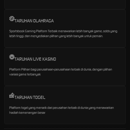
TARUHAN OLAHRAGA
Sportsbook Gaming Platform Terbaik menawarkan lebih banyak game, odds yang
lebih tinggi, dan menyediakan pilihan yang lebih banyak untuk pemain.
TARUHAN LIVE KASINO
Platform Pilihan bagi perusahaan-perusahaan terbaik di dunia, dengan pilihan
variasi game terbanyak
TARUHAN TOGEL
Platform togel yang menarik dari perusahan terbaik di dunia yang menawarkan
hadiah kemenangan besar