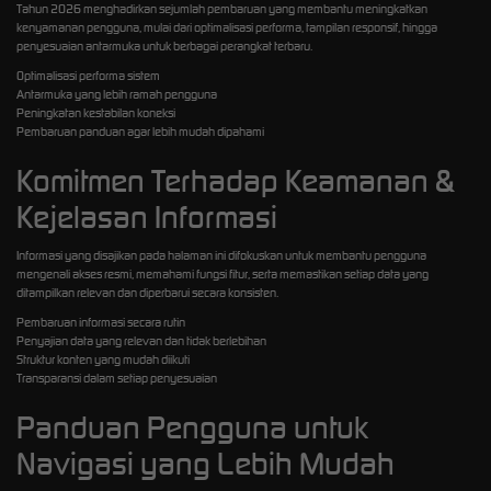
Tahun 2026 menghadirkan sejumlah pembaruan yang membantu meningkatkan
kenyamanan pengguna, mulai dari optimalisasi performa, tampilan responsif, hingga
penyesuaian antarmuka untuk berbagai perangkat terbaru.
Optimalisasi performa sistem
Antarmuka yang lebih ramah pengguna
Peningkatan kestabilan koneksi
Pembaruan panduan agar lebih mudah dipahami
Komitmen Terhadap Keamanan &
Kejelasan Informasi
Informasi yang disajikan pada halaman ini difokuskan untuk membantu pengguna
mengenali akses resmi, memahami fungsi fitur, serta memastikan setiap data yang
ditampilkan relevan dan diperbarui secara konsisten.
Pembaruan informasi secara rutin
Penyajian data yang relevan dan tidak berlebihan
Struktur konten yang mudah diikuti
Transparansi dalam setiap penyesuaian
Panduan Pengguna untuk
Navigasi yang Lebih Mudah