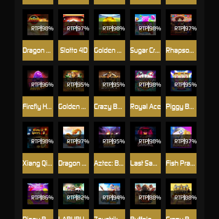
RTP
98%
RTP
97%
RTP
98%
RTP
98%
RTP
97%
Dragon Chi’s Quest
Slotto 4D
Golden Football
Sugar Crush
Rhapsody of Muertos
RTP
96%
RTP
95%
RTP
95%
RTP
98%
RTP
95%
Firefly Hunter
Golden Egypt
Crazy Bounty
Royal Ace
Piggy Bank Gold
RTP
98%
RTP
97%
RTP
95%
RTP
98%
RTP
97%
Xiang Qi Ways 2
Dragon Chi's Quest 2
Aztec: Bonus Hunt
Last Samurai
Fish Prawn Crab Bonanza
RTP
86%
RTP
82%
RTP
94%
RTP
88%
RTP
88%