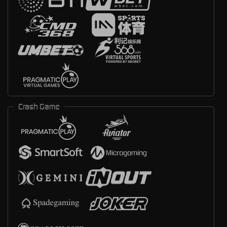
Crash Game