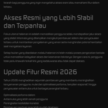
terarah bagi pengguna yang ingin mengetahui akses resmi atau memahami fitur sistem
terbaru.
Akses Resmi yang Lebih Stabil
dan Terpantau
Fokus utama halaman ini adalah memastikan pengguna selalu mendapatkan jalur akses
yang stabil. Informasi yang ditampilkan mengikuti pembaruan sistem dan penyesuaian
terbaru untuk memberikan pengalaman yang aman serta menghindari potensi hambatan
saat mengakses layanan.
Setiap tautan yang disediakan melalui halaman ini telah melalui proses pengecekan berkala
untuk memastikan kelayakan akses dan keamanan teknisnya. Dengan cara ini, pengguna
tidak perlu khawatir terkait link yang kadaluwarsa atau tidak dapat diakses.
Update Fitur Resmi 2026
Tahun 2026 menghadirkan sejumlah pembaruan yang membantu meningkatkan
kenyamanan pengguna, mulai dari optimalisasi performa, tampilan responsif, hingga
penyesuaian antarmuka untuk berbagai perangkat terbaru.
Optimalisasi performa sistem
Antarmuka yang lebih ramah pengguna
Peningkatan kestabilan koneksi
Pembaruan panduan agar lebih mudah dipahami