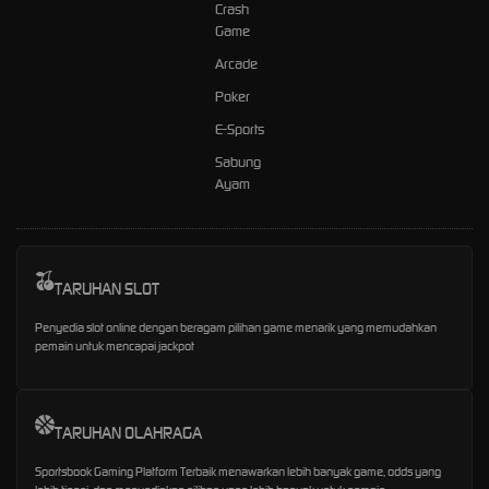
Crash
Game
Arcade
Poker
E-Sports
Sabung
Ayam
TARUHAN SLOT
Penyedia slot online dengan beragam pilihan game menarik yang memudahkan
pemain untuk mencapai jackpot
TARUHAN OLAHRAGA
Sportsbook Gaming Platform Terbaik menawarkan lebih banyak game, odds yang