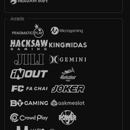
Arcade