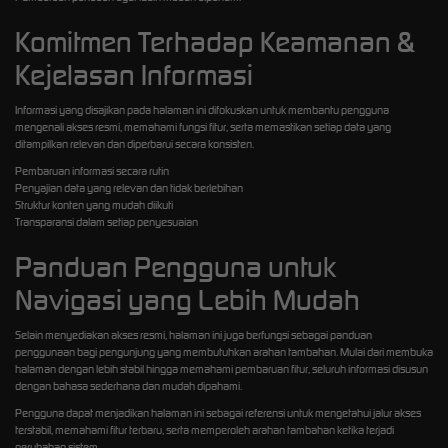
Komitmen Terhadap Keamanan &
Kejelasan Informasi
Informasi yang disajikan pada halaman ini difokuskan untuk membantu pengguna
mengenali akses resmi, memahami fungsi fitur, serta memastikan setiap data yang
ditampilkan relevan dan diperbarui secara konsisten.
Pembaruan informasi secara rutin
Penyajian data yang relevan dan tidak berlebihan
Struktur konten yang mudah diikuti
Transparansi dalam setiap penyesuaian
Panduan Pengguna untuk
Navigasi yang Lebih Mudah
Selain menyediakan akses resmi, halaman ini juga berfungsi sebagai panduan
penggunaan bagi pengunjung yang membutuhkan arahan tambahan. Mulai dari membuka
halaman dengan lebih stabil hingga memahami pembaruan fitur, seluruh informasi disusun
dengan bahasa sederhana dan mudah dipahami.
Pengguna dapat menjadikan halaman ini sebagai referensi untuk mengetahui jalur akses
terstabil, memahami fitur terbaru, serta memperoleh arahan tambahan ketika terjadi
perubahan sistem.