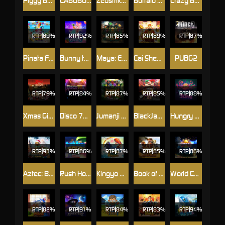
Piggy Bank Gold 2
LABUBU: Fall In Wild
Zeustrike Xmas
Buffalo Rush
Crazy Bounty: Jackpot
RTP
89%
RTP
92%
RTP
85%
RTP
89%
RTP
87%
Pinata Fest
Bunny to the Moon
Maya: Elemental Totem 2
Cai Shen Fortune
PUBG2
RTP
79%
RTP
84%
RTP
87%
RTP
85%
RTP
88%
Xmas Gift Delight
Disco 777
Jumanji Bonanza
BlackJack21
Hungry Slime
RTP
93%
RTP
86%
RTP
87%
RTP
85%
RTP
86%
Aztec: Bonus Hunt 2 Xmas
Rush Hour Gold
Kingyo Riches
Book of Safari
World Cup Final
RTP
82%
RTP
91%
RTP
84%
RTP
83%
RTP
94%