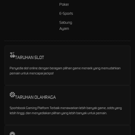
Poker
E-Sports
Sabung
Ayam
TARUHAN SLOT
Penyedia slot online dengan beragam pilihan game menarik yang memudahkan
pemain untuk mencapai jackpot
TARUHAN OLAHRAGA
Sportsbook Gaming Platform Terbaik menawarkan lebih banyak game, odds yang
lebih tinggi, dan menyediakan pilihan yang lebih banyak untuk pemain.