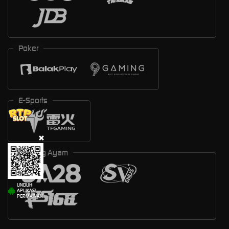
Poker
E-Sports
Sabung Ayam
UNDUH
APLIKASI
PERMAINAN