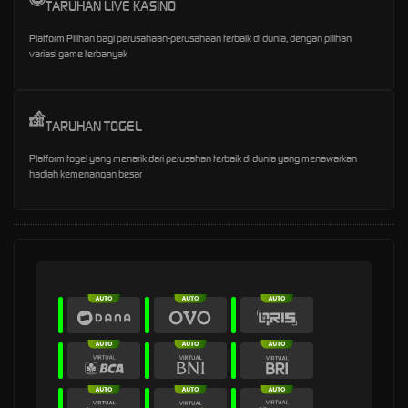
TARUHAN LIVE KASINO
Platform Pilihan bagi perusahaan-perusahaan terbaik di dunia, dengan pilihan
variasi game terbanyak
TARUHAN TOGEL
Platform togel yang menarik dari perusahan terbaik di dunia yang menawarkan
hadiah kemenangan besar