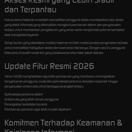
dan Terpantau
Fokus utama halaman ini adalah memastikan pengguna selalu mendapatkan jalur akses
yang stabil. Informasi yang ditampilkan mengikuti pembaruan sistem dan penyesuaian
terbaru untuk memberikan pengalaman yang aman serta menghindari potensi hambatan
saat mengakses layanan.
Setiap tautan yang disediakan melalui halaman ini telah melalui proses pengecekan berkala
untuk memastikan kelayakan akses dan keamanan teknisnya. Dengan cara ini, pengguna
tidak perlu khawatir terkait link yang kadaluwarsa atau tidak dapat diakses.
Update Fitur Resmi 2026
Tahun 2026 menghadirkan sejumlah pembaruan yang membantu meningkatkan
kenyamanan pengguna, mulai dari optimalisasi performa, tampilan responsif, hingga
penyesuaian antarmuka untuk berbagai perangkat terbaru.
Optimalisasi performa sistem
Antarmuka yang lebih ramah pengguna
Peningkatan kestabilan koneksi
Pembaruan panduan agar lebih mudah dipahami
Komitmen Terhadap Keamanan &