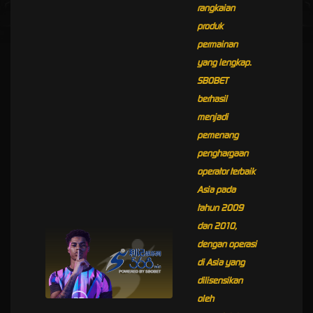
rangkaian
produk
permainan
yang lengkap.
SBOBET
berhasil
menjadi
pemenang
penghargaan
operator terbaik
Asia pada
tahun 2009
dan 2010,
dengan operasi
di Asia yang
dilisensikan
oleh