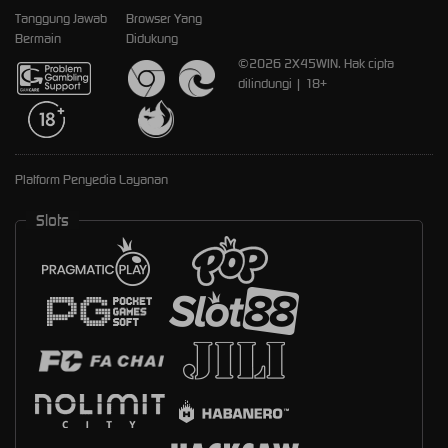
Tanggung Jawab
Browser Yang
Bermain
Didukung
©2026 2X45WIN. Hak cipta
dilindungi | 18+
Platform Penyedia Layanan
Slots