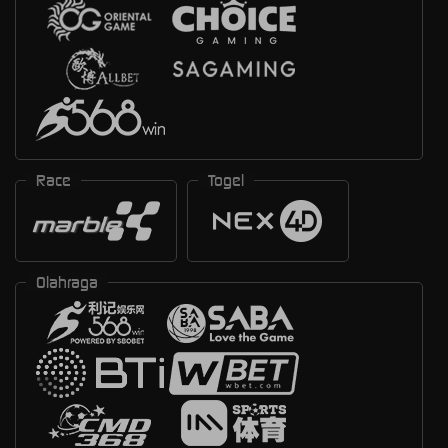
Race
Togel
Olahraga