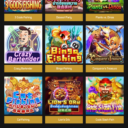
3 Gods Fishing
Dessert Party
Plants vs. Dinos
Crazy Bartender
Bingo Fishing
Conqueror's Treasure
Cat Fishing
Lion's Orb
Gods Slash Fish