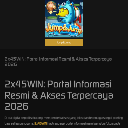
Jump & Jump
2x45WIN: Portal Informasi Resmi & Akses Terpercaya
2026
2x45WIN: Portal Informasi
Resmi & Akses Terpercaya
2026
Di era digital seperti sekarang, memperoleh akses yang jelas dan tepercaya sangat penting
bagi setiap pengguna.
2x45WIN
hadir sebagai portal informasi resmi yang berfokus pada