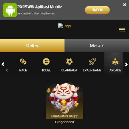
×
2X45WIN Aplikasi Mobile
UNDUH
Jangan tampilkan lagi hari ini
Daftar
Masuk
CASINO
RACE
TOGEL
OLAHRAGA
CRASH GAME
ARCADE
Dragoonsoft