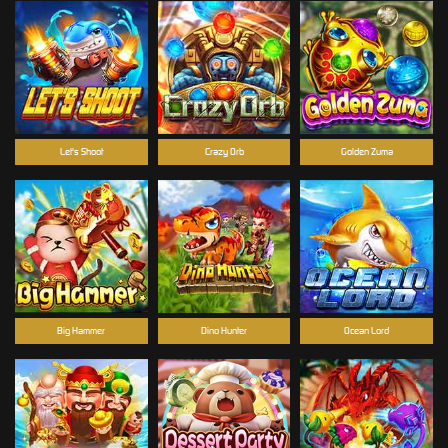
Let's Shoot
Crazy Orb
Golden Zuma
Big Hammer
Dino Hunter
Ocean Lord