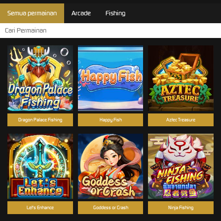
Semua permainan
Arcade
Fishing
Dragon Palace Fishing
Happy Fish
Aztec Treasure
Let's Enhance
Goddess or Crash
Ninja Fishing