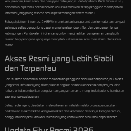
kenyamanan, keamanan, dan penyajian data yang mudah dipahami. Pada tahun 2026,
halaman ini diperbarui secara berkala untuk memastikan setiap pengguna mendapatkan
informasi yang paling relevan sesuai perkembangan sistem terbaru.
Sebagai platform informasi, 2x45WIN menekankan transparansi dan kemudahan navigasi
sehingga setiap pengunjung dapat memahami panduan, fitur, dan pembaruan tanpa
kebingungan. Pendekatan ini dirancang untuk menghadirkan pengalaman yang lebih
terarah bagi pengguna yang ingin mengetahui akses resmi atau memahami fitur sistem
terbaru.
Akses Resmi yang Lebih Stabil
dan Terpantau
Fokus utama halaman ini adalah memastikan pengguna selalu mendapatkan jalur akses
yang stabil. Informasi yang ditampilkan mengikuti pembaruan sistem dan penyesuaian
terbaru untuk memberikan pengalaman yang aman serta menghindari potensi hambatan
saat mengakses layanan.
Setiap tautan yang disediakan melalui halaman ini telah melalui proses pengecekan
berkala untuk memastikan kelayakan akses dan keamanan teknisnya. Dengan cara ini,
pengguna tidak perlu khawatir terkait link yang kadaluwarsa atau tidak dapat diakses.
Update Fitur Resmi 2026