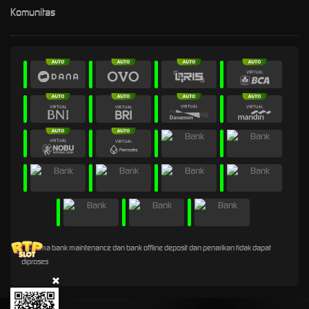
Komunitas
* Selama bank maintenance dan bank offline deposit dan penarikan tidak dapat
diproses