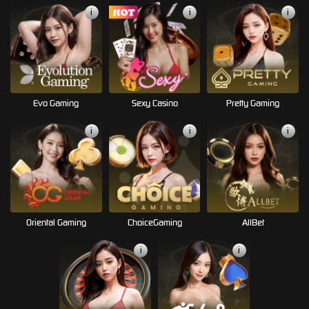
i
i
i
Evo Gaming
Sexy Casino
Pretty Gaming
i
i
i
Oriental Gaming
ChoiceGaming
AllBet
i
i