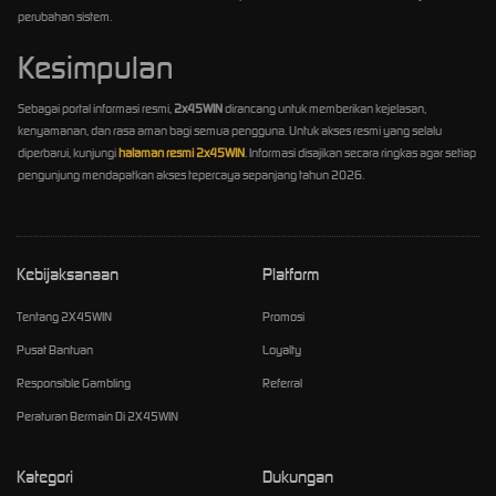
perubahan sistem.
Kesimpulan
Sebagai portal informasi resmi,
2x45WIN
dirancang untuk memberikan kejelasan,
kenyamanan, dan rasa aman bagi semua pengguna. Untuk akses resmi yang selalu
diperbarui, kunjungi
halaman resmi 2x45WIN
. Informasi disajikan secara ringkas agar setiap
pengunjung mendapatkan akses tepercaya sepanjang tahun 2026.
Kebijaksanaan
Platform
Tentang 2X45WIN
Promosi
Pusat Bantuan
Loyalty
Responsible Gambling
Referral
Peraturan Bermain Di 2X45WIN
Kategori
Dukungan