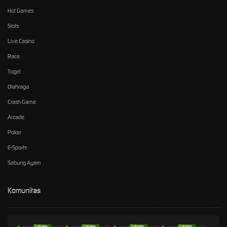
Hot Games
Slots
Live Casino
Race
Togel
Olahraga
Crash Game
Arcade
Poker
E-Sports
Sabung Ayam
Komunitas