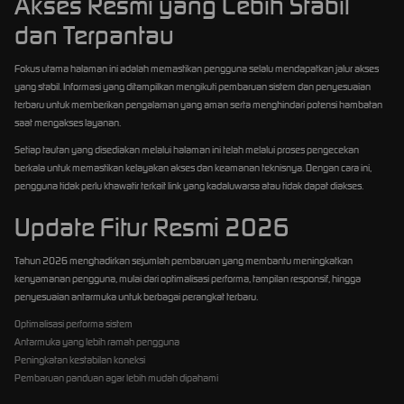
Akses Resmi yang Lebih Stabil
dan Terpantau
Fokus utama halaman ini adalah memastikan pengguna selalu mendapatkan jalur akses
yang stabil. Informasi yang ditampilkan mengikuti pembaruan sistem dan penyesuaian
terbaru untuk memberikan pengalaman yang aman serta menghindari potensi hambatan
saat mengakses layanan.
Setiap tautan yang disediakan melalui halaman ini telah melalui proses pengecekan
berkala untuk memastikan kelayakan akses dan keamanan teknisnya. Dengan cara ini,
pengguna tidak perlu khawatir terkait link yang kadaluwarsa atau tidak dapat diakses.
Update Fitur Resmi 2026
Tahun 2026 menghadirkan sejumlah pembaruan yang membantu meningkatkan
kenyamanan pengguna, mulai dari optimalisasi performa, tampilan responsif, hingga
penyesuaian antarmuka untuk berbagai perangkat terbaru.
Optimalisasi performa sistem
Antarmuka yang lebih ramah pengguna
Peningkatan kestabilan koneksi
Pembaruan panduan agar lebih mudah dipahami