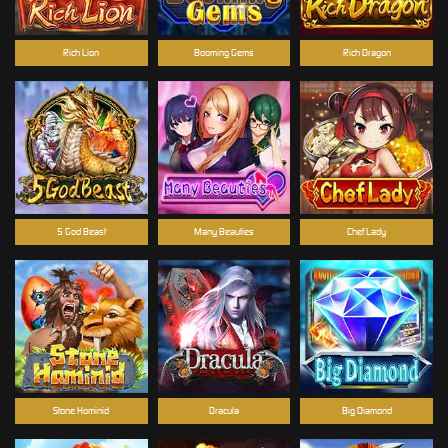
Rich Lion
Booming Gems
Rich Dragon
5 God Beast
Many Beauties
Chef Lady
Stone Hominid
Dracula
Big Diamond