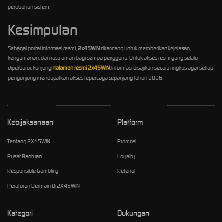
perubahan sistem.
Kesimpulan
Sebagai portal informasi resmi,
2x45WIN
dirancang untuk memberikan kejelasan,
kenyamanan, dan rasa aman bagi semua pengguna. Untuk akses resmi yang selalu
diperbarui, kunjungi
halaman resmi 2x45WIN
. Informasi disajikan secara ringkas agar setiap
pengunjung mendapatkan akses tepercaya sepanjang tahun 2026.
Kebijaksanaan
Platform
Tentang 2X45WIN
Promosi
Pusat Bantuan
Loyalty
Responsible Gambling
Referral
Peraturan Bermain Di 2X45WIN
Kategori
Dukungan