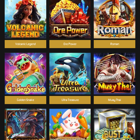
Volcanic Legend
Ore Power
Roman
Golden Snake
Ultra Treasure
Muay Thai