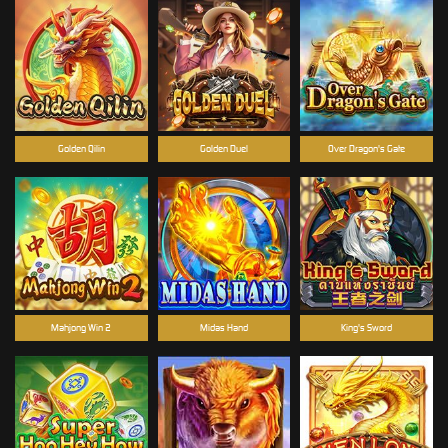
Golden Qilin
Golden Duel
Over Dragon's Gate
Mahjong Win 2
Midas Hand
King's Sword