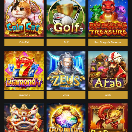
Coin Cat
Golf
Red Dragon’s Treasure
Diamond 7
Zeus
Arab