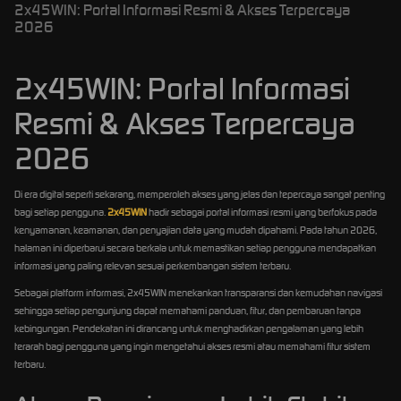
2x45WIN: Portal Informasi Resmi & Akses Terpercaya
2026
2x45WIN: Portal Informasi
Resmi & Akses Terpercaya
2026
Di era digital seperti sekarang, memperoleh akses yang jelas dan tepercaya sangat penting
bagi setiap pengguna.
2x45WIN
hadir sebagai portal informasi resmi yang berfokus pada
kenyamanan, keamanan, dan penyajian data yang mudah dipahami. Pada tahun 2026,
halaman ini diperbarui secara berkala untuk memastikan setiap pengguna mendapatkan
informasi yang paling relevan sesuai perkembangan sistem terbaru.
Sebagai platform informasi, 2x45WIN menekankan transparansi dan kemudahan navigasi
sehingga setiap pengunjung dapat memahami panduan, fitur, dan pembaruan tanpa
kebingungan. Pendekatan ini dirancang untuk menghadirkan pengalaman yang lebih
terarah bagi pengguna yang ingin mengetahui akses resmi atau memahami fitur sistem
terbaru.