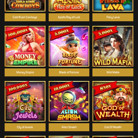
Gold Rush Cowboys
Apollo Ray of Luck
Fiery Lava
Money Empire
Blade of Fortune
Wild Mafia
City of Jewels
Alien Smash
God Of Wealth