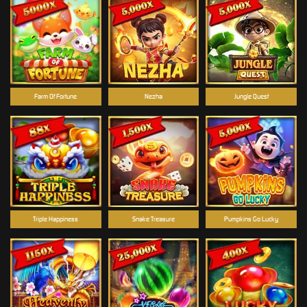
Farm Of Fortune
Nezha
Jungle Quest
Triple Happiness
Snake Treasure
Pumpkins Go Lucky