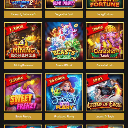
Heavenly Fortunes 2
Vegas Hot Fruit
Lucky Fortune
Mining Bonanza
Beasts Of Luck
Ganesha Luck
Sweet Frenzy
Frosty and Flamy
Legend Of Eagle